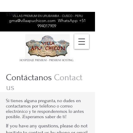
START
VILLAS PREMIUM EN URUBAMBA - CUSCO - PERU
gma@villaapuchicon.com
WhatsApp
+51
994017909
HOSPEDAJE PREMIUM - PREMIUM HOSTING.
Contáctanos
Contact
us
Si tienes alguna pregunta, no dudes en
contactarnos por teléfono o correo
electrónico y te responderemos lo antes
posible. ¡Esperamos saber de ti!
If you have any questions, please do not
hesitate to contact us by phone or email