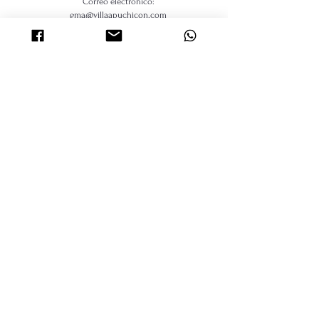
Correo electrónico:
gma@villaapuchicon.com
gml@villaapuchicon.com
Escribenos / Write to us
Contact Us
gma@Villaapuchicon.com
gml@villaapuchicon.com
Wattsapp:
+51 994017909
Dirección/Address
Urubamba - Cusco - PERU
Aceptamos/We Accept
© 2025 - G Montoya A